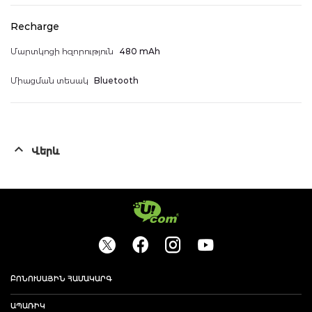
Recharge
Մարտկոցի հզորություն
480 mAh
Միացման տեսակ
Bluetooth
Վերև
ԲՈՆՈՒՍԱՅԻՆ ՀԱՄԱԿԱՐԳ
ԱՊԱՌԻԿ