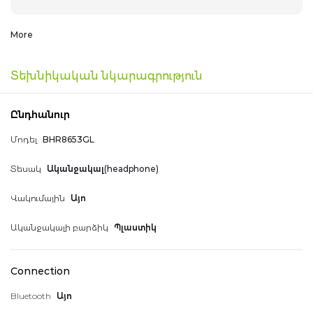
Հավանածներ
Խելացի տուն սարքեր
More
Գեղեցիկ համարներ
Տեխնիկական նկարագրություն
Հասցեագիրք
Հեռախոսներ
Ընդհանուր
044 400 400
Մոդել
BHR8653GL
Հաշվի տեղեկատվություն
Տեսակ
Ականջակալ(headphone)
Վակումային
Այո
Ականջակալի բարձիկ
Պլաստիկ
Իմ կուտակած միավորները
Connection
Bluetooth
Այո
Դուրս գալ