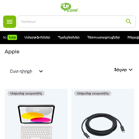
5G
Նոր
5G
Նոր
Սմարթֆոններ
Պլանշետներ
Հեռուստացույցներ
Խելաց
Սմարթֆոններ
Apple
Apple
Ֆիլտր
Ըստ դիրքի
MacBooks
Աքսեսուարներ
Առցանց ապառիկ
Առցանց ապառիկ
Պատյաններ
Լիցքավորում
Պլանշետներ