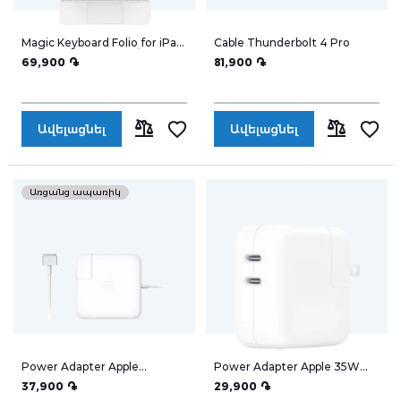
Հեռուստացույցներ
Magic Keyboard Folio for iPad
Cable Thunderbolt 4 Pro
(10th gen.) MQDP3Z/A
69,900 ֏
81,900 ֏
Նոթբուքներ
Խելացի ժամացույցներ
Ավելացնել
Ավելացնել
ՀԱՄԵՄԱՏԵԼ
ՀԱՄԵՄԱՏԵ
Ականջակալներ
Առցանց ապառիկ
WiFi ռոուտերներ
Գաջեթներ
Ֆոտոխցիկներ
Բարձրախոսներ
Power Adapter Apple
Power Adapter Apple 35W
MagSafe 60W Mac Pro
Dual USB-C Port
37,900 ֏
29,900 ֏
էլ. Տրանսպորտ