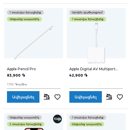
ՀԱՄԵՄԱՏԵԼ
ՀԱՄԵՄԱՏԵ
1 տարվա երաշխիք
Արդեն վաճառքում
Հավանածներ
Առցանց ապառիկ
1 տարվա երաշխիք
Հասցեագիրք
Apple Pencil Pro
Apple Digital AV Multiport
Adapter
Հաշվի տեղեկատվություն
83,900 ֏
42,900 ֏
1,750 ֏/ամիս
Ավելացնել
Ավելացնել
Իմ կուտակած միավորները
ՀԱՄԵՄԱՏԵԼ
ՀԱՄԵՄԱՏԵ
Առցանց ապառիկ
1 տարվա երաշխիք
2 տարվա երաշխիք
Առցանց ապառիկ