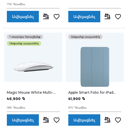
790 ֏/ամիս
Խելացի տուն սարքեր
Ավելացնել
Ավելացնել
Գեղեցիկ համարներ
ՀԱՄԵՄԱՏԵԼ
ՀԱՄԵՄԱՏԵ
1 տարվա երաշխիք
Առցանց ապառիկ
Հեռախոսներ
Առցանց ապառիկ
044 400 400
Arm
Eng
Rus
Իմ հաշիվը
Magic Mouse White Multi-
Apple Smart Folio for iPad
Touch Surface
11Pro
46,900 ֏
41,900 ֏
980 ֏/ամիս
870 ֏/ամիս
Իմ պատվերները
Ավելացնել
Ավելացնել