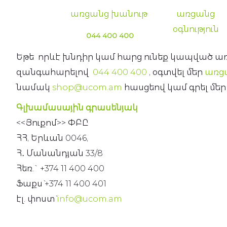
Պլանշետներ
առցանց խանութ
առցանց
Հեռուստացույցներ
օգնություն
044 400 400
Նոթբուքներ
Եթե որևէ խնդիր կամ հարց ունեք կապված առց
Խելացի ժամացույցներ
զանգահարելով
044 400 400
, օգտվել մեր
առցա
նամակ
shop@ucom.am
հասցեով կամ գրել մե
Ականջակալներ
Գլխամասային գրասենյակ
WiFi ռոուտերներ
<<Յուքոմ>> ՓԲԸ
Գաջեթներ
ՀՀ, Երևան 0046,
Հ․ Մանանդյան 33/8
Ֆոտոխցիկներ
Հեռ.` +374 11 400 400
Բարձրախոսներ
Ֆաքս` +374 11 400 401
էլ. Տրանսպորտ
էլ. փոստ`
info@ucom.am
Խելացի տուն սարքեր