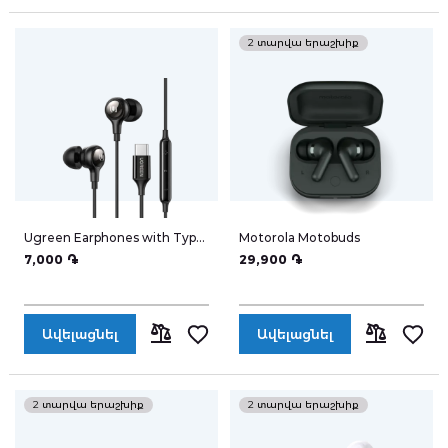
ՀԱՄԵՄԱՏԵԼ
ՀԱՄԵՄԱՏԵ
Հավանածներ
2 տարվա երաշխիք
Հասցեագիրք
Ugreen Earphones with Type-
Motorola Motobuds
Հաշվի տեղեկատվություն
C 30638
7,000 ֏
29,900 ֏
Ավելացնել
Ավելացնել
Իմ կուտակած միավորները
ՀԱՄԵՄԱՏԵԼ
ՀԱՄԵՄԱՏԵ
2 տարվա երաշխիք
2 տարվա երաշխիք
Դուրս գալ