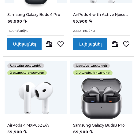
Հեռուստացույցներ
Samsung Galaxy Buds 4 Pro
AirPods 4 with Active Noise
Cancellation MXP93ZE/A
68,900 ֏
85,900 ֏
Նոթբուքներ
1,520 ֏/ամիս
2,390 ֏/ամիս
Խելացի ժամացույցներ
Ավելացնել
Ավելացնել
ՀԱՄԵՄԱՏԵԼ
ՀԱՄԵՄԱՏԵ
Ականջակալներ
Առցանց ապառիկ
Առցանց ապառիկ
WiFi ռոուտերներ
2 տարվա երաշխիք
2 տարվա երաշխիք
Գաջեթներ
Ֆոտոխցիկներ
Բարձրախոսներ
AirPods 4 MXP63ZE/A
Samsung Galaxy Buds3 Pro
59,900 ֏
69,900 ֏
էլ. Տրանսպորտ