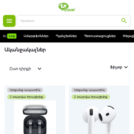
5G
Նոր
5G
Նոր
Սմարթֆոններ
Պլանշետներ
Հեռուստացույցներ
Խելաց
Սմարթֆոններ
Ականջակալներ
Apple
Ֆիլտր
Ըստ դիրքի
MacBooks
Աքսեսուարներ
Առցանց ապառիկ
Առցանց ապառիկ
2 տարվա երաշխիք
2 տարվա երաշխիք
Պատյաններ
Լիցքավորում
Պլանշետներ