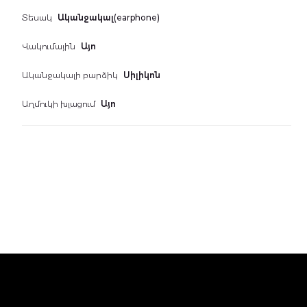
Գեղեցիկ համարներ
Տեսակ
Ականջակալ(earphone)
Հեռախոսներ
Վակումային
Այո
Ականջակալի բարձիկ
Սիլիկոն
Աղմուկի խլացում
Այո