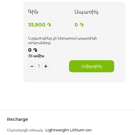
Գին
Ապառիկ
35,900 ֏
0 ֏
Նշված գինը չի ներառում ապառիկի
տոկոսները
0 ֏
36 ամիս
Ավելացնել
Recharge
Մարտկոցի տեսակ
Lightweight Lithium-ion