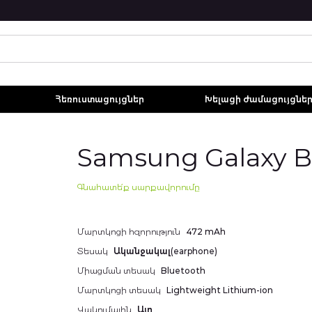
Հեռուստացույցներ
Խելացի ժամացույցնե
Samsung Galaxy B
Գնահատե՛ք սարքավորումը
Additional
Մարտկոցի հզորություն
472 mAh
information
Տեսակ
Ականջակալ(earphone)
Միացման տեսակ
Bluetooth
Մարտկոցի տեսակ
Lightweight Lithium-ion
Վակումային
Այո