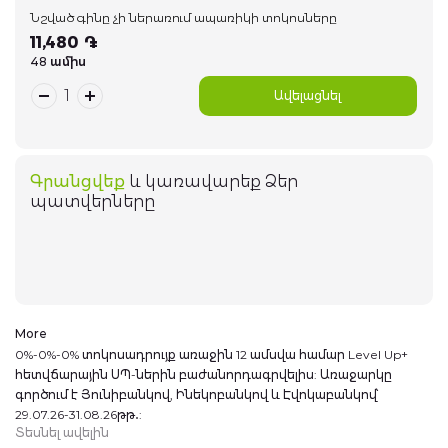
Նշված գինը չի ներառում ապառիկի տոկոսները
Խելացի տուն սարքեր
11,480 ֏
48 ամիս
Գեղեցիկ համարներ
Ավելացնել
Հեռախոսներ
Գրանցվեք
և կառավարեք Ձեր
044 400 400
Arm
Eng
Rus
պատվերները
More
0%-0%-0% տոկոսադրույք առաջին 12 ամսվա համար Level Up+
հետվճարային ՍՊ-ներին բաժանորդագրվելիս: Առաջարկը
գործում է Յունիբանկով, Ինեկոբանկով և Էվոկաբանկով՝
29.07.26-31.08.26թթ․:
Տեսնել ավելին