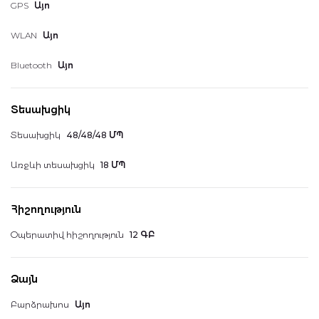
GPS
Այո
WLAN
Այո
Bluetooth
Այո
Իմ հաշիվը
Տեսախցիկ
Տեսախցիկ
48/48/48 ՄՊ
Առջևի տեսախցիկ
18 ՄՊ
Իմ պատվերները
Հիշողություն
Օպերատիվ հիշողություն
12 ԳԲ
Հավանածներ
Ձայն
Բարձրախոս
Այո
Հասցեագիրք