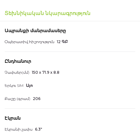
Տեխնիկական նկարագրություն
Ապրանքի մանրամասերը
Օպերատիվ հիշողություն
12 ԳԲ
Ընդհանուր
Չափսեր(մմ)
150 x 71.9 x 8.8
Երկու SIM
Այո
Քաշը (գրամ)
206
Էկրան
Էկրանի չափս
6.3"