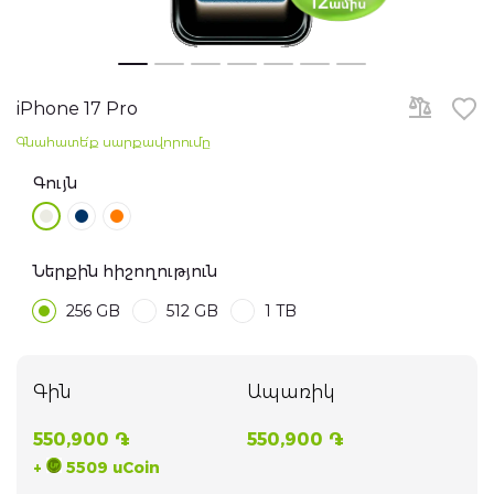
Հեռուստացույցներ
Skip
to
Նոթբուքներ
the
iPhone 17 Pro
beginning
of
Գնահատե՛ք սարքավորումը
the
Խելացի ժամացույցներ
images
gallery
Գույն
Ականջակալներ
WiFi ռոուտերներ
Ներքին հիշողություն
256 GB
512 GB
1 TB
Գաջեթներ
Ֆոտոխցիկներ
Գին
Ապառիկ
Բարձրախոսներ
550,900 ֏
550,900 ֏
+
5509 uCoin
էլ. Տրանսպորտ