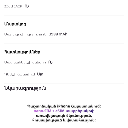
3.5մմ JACK
Ոչ
Մարտկոց
Հաշվի տեղեկատվություն
Մարտկոցի հզորություն
3988 mAh
Հատկություններ
Իմ կուտակած միավորները
Մատնահետքի սենսոր
Ոչ
Դեմքի ճանաչում
Այո
Դուրս գալ
Նկարագրություն