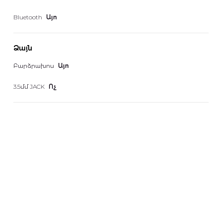
Bluetooth
Այո
Ձայն
Բարձրախոս
Այո
3.5մմ JACK
Ոչ