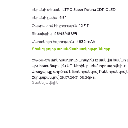
Additional
Էկրանի տեսակ
LTPO Super Retina XDR OLED
information
Էկրանի չափս
6.9"
Օպերատիվ հիշողություն
12 ԳԲ
Տեսախցիկ
48/48/48 ՄՊ
Մարտկոցի հզորություն
4832 mAh
Տեսնել բոլոր առանձնահատկությունները
0%-0%-0% տոկոսադրույք առաջին 12 ամսվա համար L
Up+ հետվճարային ՍՊ-ներին բաժանորդագրվելիս:
Առաջարկը գործում է Յունիբանկով, Ինեկոբանկով 
Էվոկաբանկով՝ 29.07.26-31.08.26թթ․:
Տեսնել ավելին