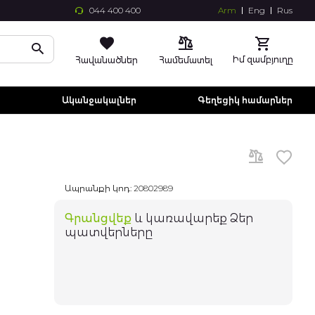
044 400 400
Arm
Eng
Rus
Skip
to
Conte
Իմ զամբյուղը
Հավանածներ
Համեմատել
ր
Ականջակալներ
Գեղեցիկ համարներ
Ապրանքի կոդ:
20802989
Գրանցվեք
և կառավարեք Ձեր
պատվերները