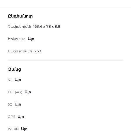
Ընդհանուր
Չափսեր(մմ)
163.4 x 78 x 8.8
Երկու SIM
Այո
Քաշը (գրամ)
233
Ցանց
3G
Այո
LTE (4G)
Այո
5G
Այո
GPS
Այո
WLAN
Այո