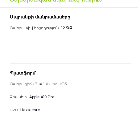
the
images
Գեղեցիկ համարներ
gallery
Ապրանքի մանրամասերը
Հեռախոսներ
Օպերատիվ հիշողություն
12 ԳԲ
Պլատֆորմ
Օպերացիոն Համակարգ
iOS
Չիպսետ
Apple A19 Pro
CPU
Hexa-core