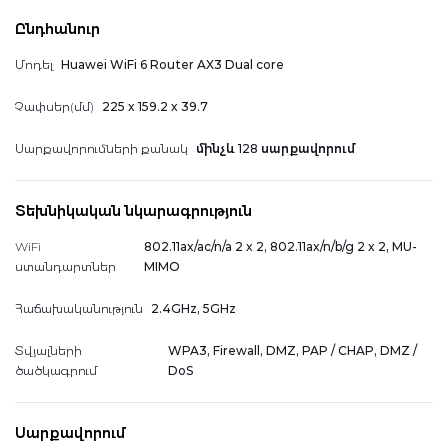
Հավանածներ
Ընդհանուր
Խելացի տուն սարքեր
Մոդել
Huawei WiFi 6 Router AX3 Dual core
Գեղեցիկ համարներ
Չափսեր(մմ)
225 x 159.2 x 39.7
Հասցեագիրք
Հեռախոսներ
Սարքավորումների քանակ
մինչև 128 սարքավորում
044 400 400
Arm
Eng
Rus
Տեխնիկական նկարագրություն
Հաշվի տեղեկատվություն
WiFi
802.11ax/ac/n/a 2 x 2, 802.11ax/n/b/g 2 x 2, MU-
ստանդարտներ
MIMO
Հաճախականություն
2.4GHz, 5GHz
Իմ կուտակած միավորները
Տվյալների
WPA3, Firewall, DMZ, PAP / CHAP, DMZ /
ծածկագրում
DoS
Դուրս գալ
Սարքավորում