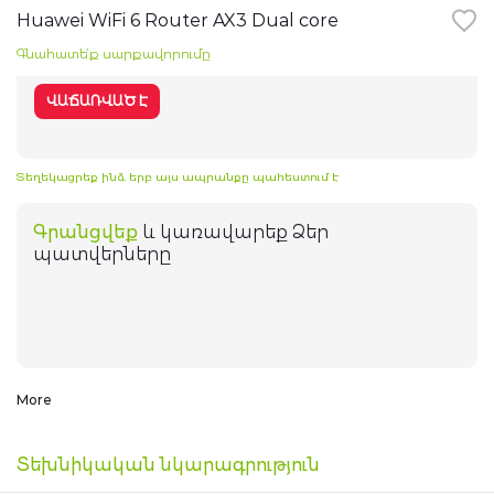
the
Huawei WiFi 6 Router AX3 Dual core
beginning
Հեռուստացույցներ
of
Գնահատե՛ք սարքավորումը
the
images
gallery
Նոթբուքներ
ՎԱՃԱՌՎԱԾ Է
Խելացի ժամացույցներ
Տեղեկացրեք ինձ, երբ այս ապրանքը պահեստում է
Ականջակալներ
Գրանցվեք
և կառավարեք Ձեր
պատվերները
WiFi ռոուտերներ
Իմ հաշիվը
Գաջեթներ
Ֆոտոխցիկներ
More
Իմ պատվերները
Բարձրախոսներ
Տեխնիկական նկարագրություն
էլ. Տրանսպորտ