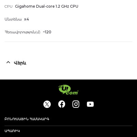
CPU
Gigahome Dual-core 1.2 GHz CPU
Անտենա
x4
Հեռավորություն(մ)
~120
Վերև
ԲՈՆՈՒՍԱՅԻՆ ՀԱՄԱԿԱՐԳ
ԱՊԱՌԻԿ