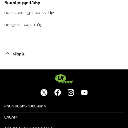
Հատկություններ
Մատնահետքի սենսոր
Այո
Դեմքի ճանաչում
Ոչ
Վերև
ԲՈՆՈՒՍԱՅԻՆ ՀԱՄԱԿԱՐԳ
ԱՊԱՌԻԿ