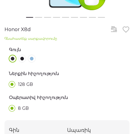
Հեռուստացույցներ
Skip
to
Նոթբուքներ
the
Honor X8d
beginning
of
Գնահատե՛ք սարքավորումը
the
Խելացի ժամացույցներ
images
gallery
Գույն
Ականջակալներ
WiFi ռոուտերներ
Ներքին հիշողություն
128 GB
Գաջեթներ
Օպերատիվ հիշողություն
Ֆոտոխցիկներ
8 GB
Բարձրախոսներ
էլ. Տրանսպորտ
Գին
Ապառիկ