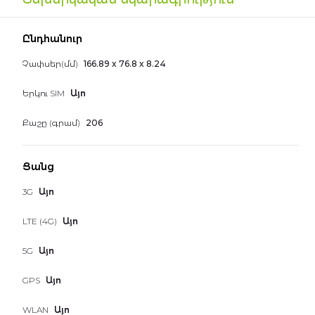
the
images
Գեղեցիկ համարներ
gallery
Ընդհանուր
Հեռախոսներ
Չափսեր(մմ)
166.89 x 76.8 x 8.24
Երկու SIM
Այո
Քաշը (գրամ)
206
Ցանց
3G
Այո
LTE (4G)
Այո
5G
Այո
GPS
Այո
WLAN
Այո