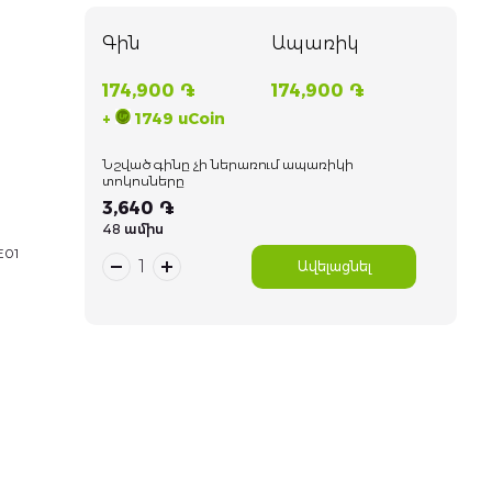
Գին
Ապառիկ
174,900 ֏
174,900 ֏
+
1749 uCoin
Նշված գինը չի ներառում ապառիկի
տոկոսները
3,640 ֏
48 ամիս
E01
Ավելացնել