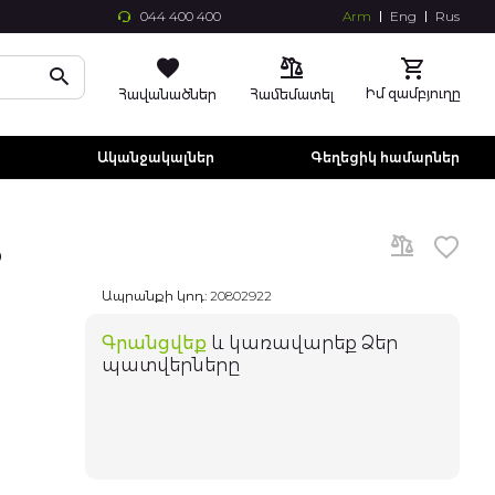
044 400 400
Arm
Eng
Rus
Skip
to
Conte
Իմ զամբյուղը
Հավանածներ
Համեմատել
ր
Ականջակալներ
Գեղեցիկ համարներ
B
Ապրանքի կոդ:
20802922
Գրանցվեք
և կառավարեք Ձեր
պատվերները