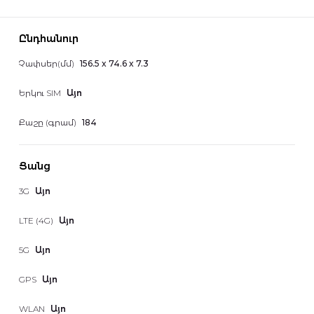
Ընդհանուր
Չափսեր(մմ)
156.5 x 74.6 x 7.3
Երկու SIM
Այո
Քաշը (գրամ)
184
Ցանց
3G
Այո
LTE (4G)
Այո
5G
Այո
GPS
Այո
WLAN
Այո