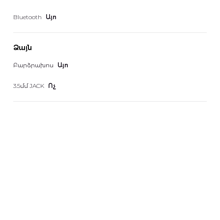
Bluetooth
Այո
Ձայն
Բարձրախոս
Այո
3.5մմ JACK
Ոչ