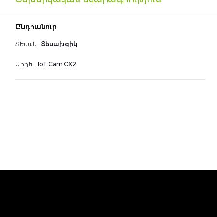
the
images
Գեղեցիկ համարներ
gallery
Ընդհանուր
Հեռախոսներ
Տեսակ
Տեսախցիկ
Մոդել
IoT Cam CX2