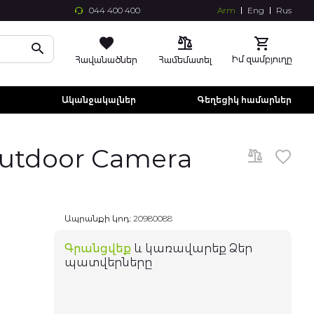
044 400 400
Arm
Eng
Rus
Skip
to
Conte
Իմ զամբյուղը
Հավանածներ
Համեմատել
ր
Ականջակալներ
Գեղեցիկ համարներ
Outdoor Camera
Ապրանքի կոդ:
20980088
Գրանցվեք
և կառավարեք Ձեր
պատվերները