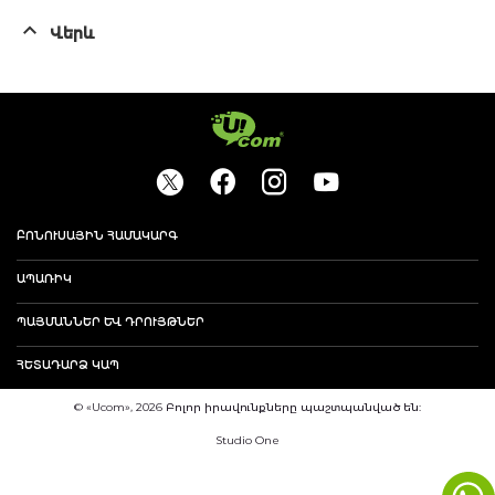
Վերև
ԲՈՆՈՒՍԱՅԻՆ ՀԱՄԱԿԱՐԳ
ԱՊԱՌԻԿ
ՊԱՅՄԱՆՆԵՐ ԵՒ ԴՐՈՒՅԹՆԵՐ
ՀԵՏԱԴԱՐՁ ԿԱՊ
© «Ucom», 2026 Բոլոր իրավունքները պաշտպանված են:
Studio One