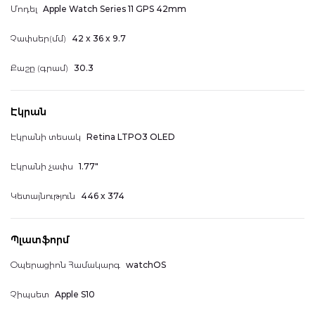
Մոդել
Apple Watch Series 11 GPS 42mm
Հասցեագիրք
Չափսեր(մմ)
42 x 36 x 9.7
Քաշը (գրամ)
30.3
Հաշվի տեղեկատվություն
Էկրան
Էկրանի տեսակ
Retina LTPO3 OLED
Էկրանի չափս
1.77"
Իմ կուտակած միավորները
Կետայնություն
446 x 374
Դուրս գալ
Պլատֆորմ
Օպերացիոն Համակարգ
watchOS
Չիպսետ
Apple S10