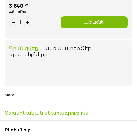
3,640 ֏
Խելացի տուն սարքեր
48 ամիս
Ավելացնել
Գեղեցիկ համարներ
Հեռախոսներ
Գրանցվեք
և կառավարեք Ձեր
պատվերները
Իմ հաշիվը
044 400 400
Arm
Eng
Rus
Իմ պատվերները
More
Տեխնիկական նկարագրություն
Հավանածներ
Ընդհանուր