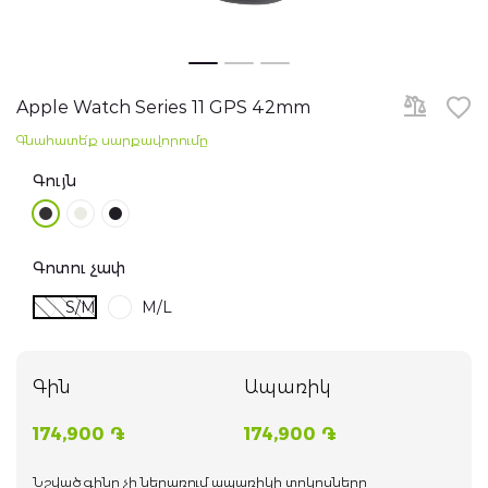
Հեռուստացույցներ
Skip
to
Նոթբուքներ
the
Apple Watch Series 11 GPS 42mm
beginning
of
Գնահատե՛ք սարքավորումը
the
Խելացի ժամացույցներ
images
gallery
Գույն
Ականջակալներ
WiFi ռոուտերներ
Գոտու չափ
S/M
M/L
Գաջեթներ
Ֆոտոխցիկներ
Գին
Ապառիկ
Բարձրախոսներ
174,900 ֏
174,900 ֏
էլ. Տրանսպորտ
Նշված գինը չի ներառում ապառիկի տոկոսները