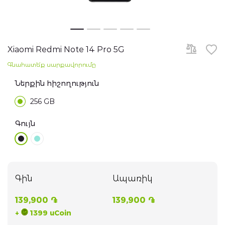
Հեռուստացույցներ
Skip
to
Նոթբուքներ
the
Xiaomi Redmi Note 14 Pro 5G
beginning
of
Գնահատե՛ք սարքավորումը
the
Խելացի ժամացույցներ
images
gallery
Ներքին հիշողություն
Ականջակալներ
256 GB
WiFi ռոուտերներ
Գույն
Գաջեթներ
Ֆոտոխցիկներ
Գին
Ապառիկ
Բարձրախոսներ
139,900 ֏
139,900 ֏
+
1399 uCoin
էլ. Տրանսպորտ