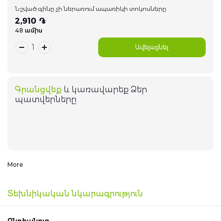
Նշված գինը չի ներառում ապառիկի տոկոսները
Խելացի տուն սարքեր
2,910 ֏
48 ամիս
Գեղեցիկ համարներ
Ավելացնել
Հեռախոսներ
Գրանցվեք
և կառավարեք Ձեր
044 400 400
Arm
Eng
Rus
պատվերները
More
Տեխնիկական նկարագրություն