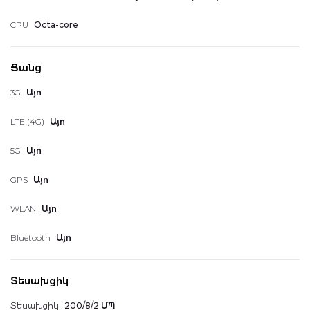
CPU
Octa-core
Իմ կուտակած միավորները
Ցանց
3G
Այո
LTE (4G)
Այո
Դուրս գալ
5G
Այո
GPS
Այո
WLAN
Այո
Bluetooth
Այո
Տեսախցիկ
Տեսախցիկ
200/8/2 ՄՊ