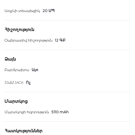
Առջևի տեսախցիկ
20 ՄՊ
Հիշողություն
Օպերատիվ հիշողություն
12 ԳԲ
Ձայն
Բարձրախոս
Այո
3.5մմ JACK
Ոչ
Մարտկոց
Մարտկոցի հզորություն
5110 mAh
Հատկություններ