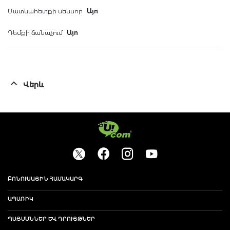
Մատնահետքի սենսոր
Այո
Դեմքի ճանաչում
Այո
Վերև
ԲՈՆՈՒՍԱՅԻՆ ՀԱՄԱԿԱՐԳ
ԱՊԱՌԻԿ
ՊԱՅՄԱՆՆԵՐ ԵՒ ԴՐՈՒՅԹՆԵՐ