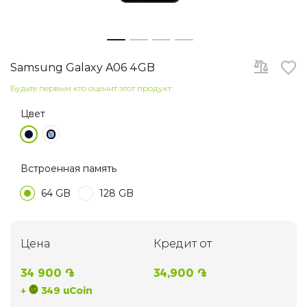
Телевизоры
Skip
to
Ноутбуки
the
Samsung Galaxy A06 4GB
beginning
of
Будьте первым кто оценит этот продукт
the
Умные Часы
images
gallery
Цвет
Наушники
WiFi роутеры
Встроенная память
64 GB
128 GB
Гаджеты
Фото камера
Цена
Кредит от
Портативные динамики
34 900 ֏
34,900 ֏
+
349 uCoin
эл. Транспорт