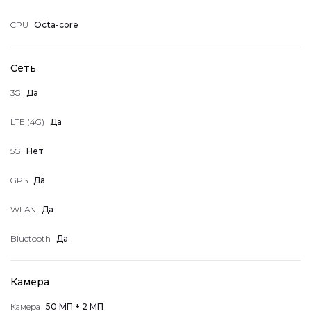
CPU
Octa-core
Мои накопленные баллы
Сеть
3G
Да
LTE (4G)
Да
Выйти
5G
Нет
GPS
Да
WLAN
Да
Bluetooth
Да
Камера
Камера
50 МП + 2 МП