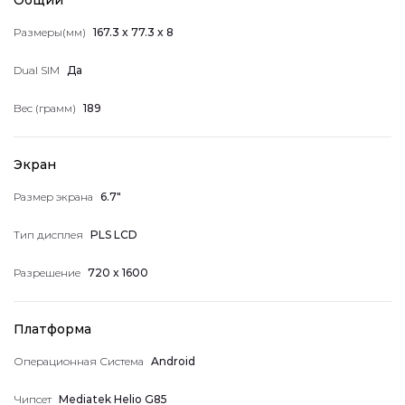
Общий
Мой аккаунт
Pазмеры(мм)
167.3 x 77.3 x 8
Dual SIM
Да
Вес (грамм)
189
Мои заказы
Экран
Размер экрана
6.7"
Избранное
Тип дисплея
PLS LCD
Разрешение
720 x 1600
Адресная книга
Платформа
Операционная Система
Android
Информация об учетной записи
Чипсет
Mediatek Helio G85