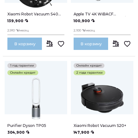
Телевизоры
Xiaomi Robot Vacuum S40
Apple TV 4K WiBACF
Pro
Ethernet 128GB MN893RU/A
139,900 ֏
100,900 ֏
Ноутбуки
2,910 ֏/месяц
2,100 ֏/месяц
Умные Часы
В корзину
В корзину
СРАВНИТЬ
СРАВНИТЬ
Наушники
1 год гарантии
Онлайн кредит
WiFi роутеры
Онлайн кредит
2 года гарантии
Гаджеты
Фото камера
Портативные динамики
Purifier Dyson TP05
Xiaomi Robot Vacuum S20+
304,900 ֏
147,900 ֏
эл. Транспорт