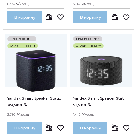
8,470 ֏/месяц
4,110 ֏/месяц
Умный дом
В корзину
В корзину
Красивые номера
СРАВНИТЬ
СРАВНИТЬ
1 год гарантии
1 год гарантии
Телефоны
Онлайн кредит
Онлайн кредит
044 400 400
Мой аккаунт
Yandex Smart Speaker Station
Yandex Smart Speaker Station
Midi Alice Zigbee 24W 00054
mini
99,900 ֏
51,900 ֏
2,780 ֏/месяц
1,440 ֏/месяц
Мои заказы
В корзину
В корзину
СРАВНИТЬ
СРАВНИТЬ